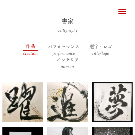
書家
calligraphy
作品
パフォーマンス
題字・ロゴ
creation
performance
title/logo
インテリア
interior