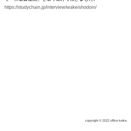
https://studychain.jp/interview/wakeishodoin/
copyright © 2022 office-keika